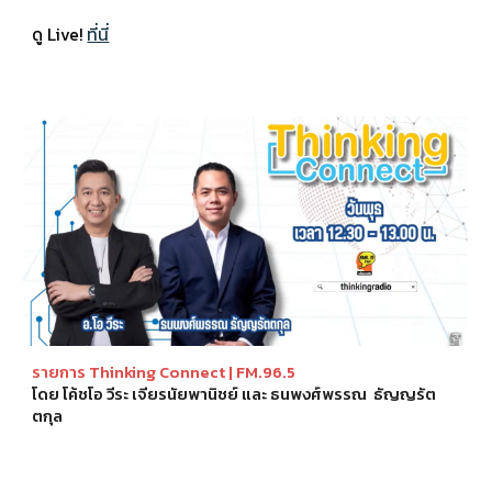
ดู Live!
ที่นี่
รายการ
Thinking Connect |
FM.96.5
โดย โค้ชโอ วีระ เจียรนัยพานิชย์ และ ธนพงศ์พรรณ ธัญญรัต
ตกุล