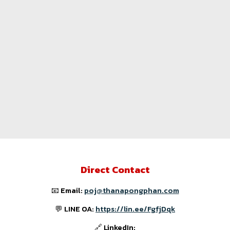
Direct Contact
📧 Email:
poj@thanapongphan.com
💬 LINE OA:
https://lin.ee/FgfjDqk
🔗 LinkedIn: